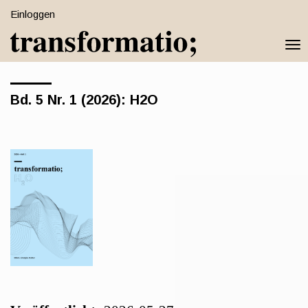
Schnell
Einloggen
zum
Togg
Seiteninhalt
navi
springen
Hauptnavigation
Bd. 5 Nr. 1 (2026): H2O
Hauptinhat
Sidebar