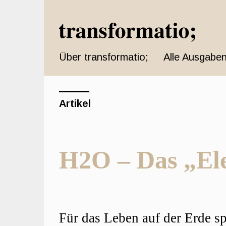
Schnell
zum
Seiteninhalt
springen
Über transformatio;
Alle Ausgaben
Hauptnavigation
Hauptinhat
Sidebar
Artikel
H2O – Das „El
Hauptsächliche
Für das Leben auf der Erde s