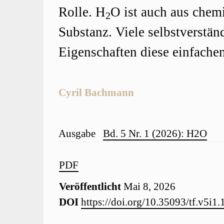
Artikelinhalt
Rolle. H
O ist auch aus chem
2
Substanz. Viele selbstverstän
Eigenschaften diese einfache
Cyril Bachmann
Artikel-
Ausgabe
Bd. 5 Nr. 1 (2026): H2O
Details
Artikel-
PDF
Veröffentlicht
Mai 8, 2026
Sidebar
DOI
https://doi.org/10.35093/tf.v5i1