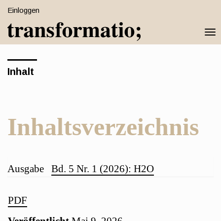
Schnell
Einloggen
zum
Togg
Seiteninhalt
navi
springen
Hauptnavigation
Inhalt
Hauptinhat
Sidebar
Inhaltsverzeichnis
Hauptsächlicher
Artikel-
Ausgabe
Bd. 5 Nr. 1 (2026): H2O
Artikelinhalt
Details
Artikel-
PDF