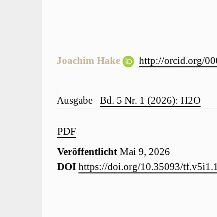
Artikelinhalt
Joachim Hake
http://orcid.org/
Artikel-
Ausgabe
Bd. 5 Nr. 1 (2026): H2O
Details
Artikel-
PDF
Veröffentlicht
Mai 9, 2026
Sidebar
DOI
https://doi.org/10.35093/tf.v5i1