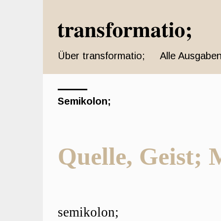
Schnell
zum
Seiteninhalt
springen
Über transformatio;
Alle Ausgaben
Hauptnavigation
Hauptinhat
Sidebar
Semikolon;
Quelle, Geist; 
Hauptsächliche
semikolon;