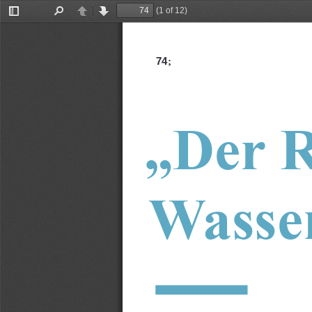
(1 of 12)
Toggle
Find
Previous
Next
Sidebar
74
; 
„Der R
Wasse