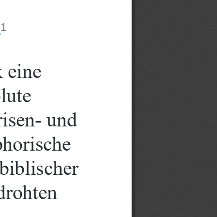
4
1
 eine 
lute 
isen- und 
horische 
biblischer 
drohten 