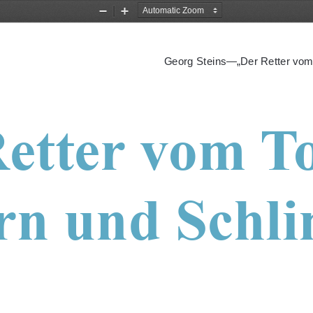
Zoom
Zoom
Out
In
Georg Steins—„Der Retter vom
etter vom To
rn und Schli