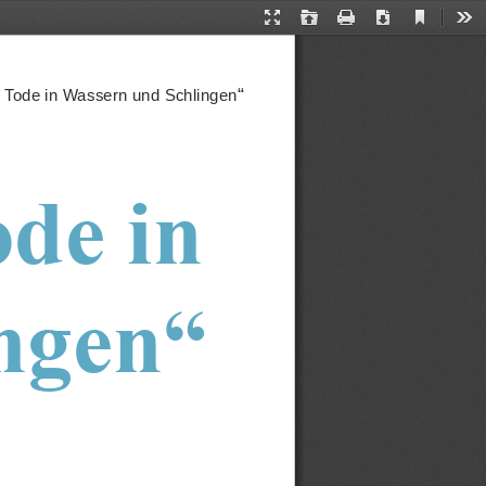
Current
Presentation
Open
Print
Download
Too
View
Mode
“
 Tode in Wassern und Schlingen
de in 
ngen“