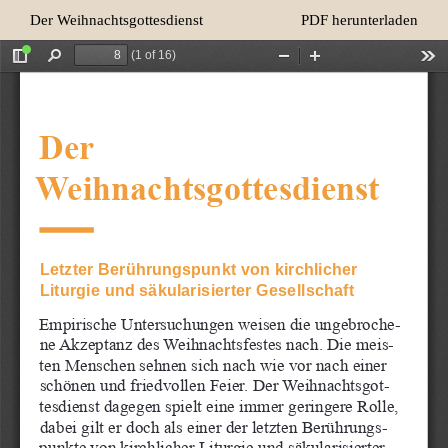
Zu
Herunterladen
Der Weihnachtsgottesdienst
PDF herunterladen
Artikeldetails
zurückkehren