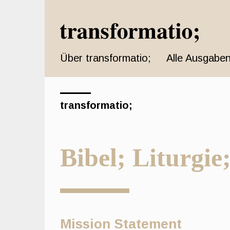
Schnell
zum
Seiteninhalt
springen
Über transformatio;
Alle Ausgaben
Hauptnavigation
Hauptinhat
Sidebar
transformatio;
Bibel; Liturgie
Mission Statement